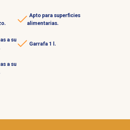
Apto para superficies
zo.
alimentarias.
as a su
Garrafa 1 l.
.
as a su
.