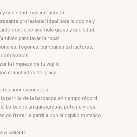
sa y suciedad más incrustada.
asante profesional ideal para la cocina y
 tejido donde se acumule grasa y suciedad.
También para lavar la ropa!
ionales: fogones, campanas extractoras,
odomésticos...
zar la limpieza de tu vajilla.
jidos manchados de grasa.
 aires acondicionados...
a parrilla de la barbacoa en tiempo récord.
de la barbacoa un quitagrasas potente y deja
 de frotar la parrilla con el cepillo metálico
a o caliente.