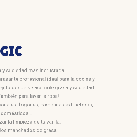
RGIC
sa y suciedad más incrustada.
asante profesional ideal para la cocina y
 tejido donde se acumule grasa y suciedad.
También para lavar la ropa!
ionales: fogones, campanas extractoras,
odomésticos...
zar la limpieza de tu vajilla.
jidos manchados de grasa.