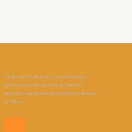
Limpieza profesional. El mejor quitagrasas
general que elimina la grasa de cualquier
superficie, dejándola límpia y brillante, realzando
su belleza.